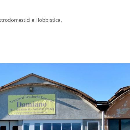
ettrodomestici e Hobbistica.