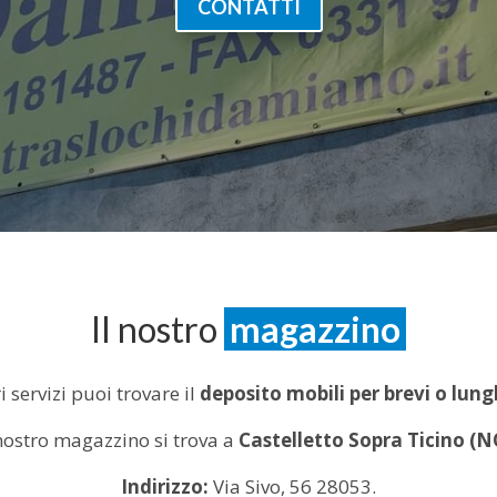
CONTATTI
Il nostro
magazzino
i servizi puoi trovare il
deposito mobili per brevi o lungh
 nostro magazzino si trova a
Castelletto Sopra Ticino (N
Indirizzo:
Via Sivo, 56 28053.