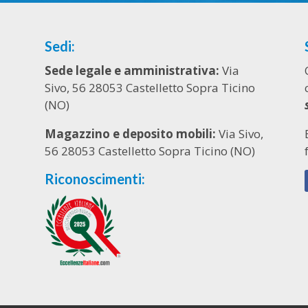
Sedi:
Sede legale e amministrativa:
Via
Sivo, 56 28053 Castelletto Sopra Ticino
(NO)
Magazzino e deposito mobili:
Via Sivo,
56 28053 Castelletto Sopra Ticino (NO)
Riconoscimenti: