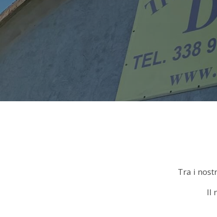
Tra i nostr
Il