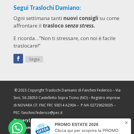
Segui Traslochi Damiano:
Ogni settimana tanti
nuovi consigli
su come
affrontare il
trasloco
senza stress.
E ricorda…”Non ti stressare, con noi è facile
traslocare!”
Segui
© 2023 Copyright Traslochi Damiano di Fanchini Federico – Via
Sivo, 56 28053 Castelletto Sopra Ticino (NO) – Registro imprese
di NOVARA CF. FNC FRC 93E14 A290A – P.IVA 02729620035 –
PEC: fanchini.federico@pec.it
[Privacy]
–
[Cookie]
–
[Aggiorna le impostazioni di
tracciamento pubblicità]
– Sito realizzato da
Frutti