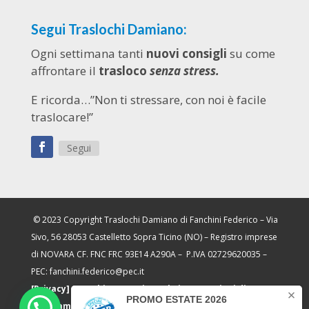
Segui Traslochi Damiano:
Ogni settimana tanti
nuovi consigli
su come
affrontare il
trasloco
senza stress.
E ricorda…”Non ti stressare, con noi è facile
traslocare!”
Segui
© 2023 Copyright Traslochi Damiano di Fanchini Federico – Via
Sivo, 56 28053 Castelletto Sopra Ticino (NO) – Registro imprese
di NOVARA CF. FNC FRC 93E14 A290A – P.IVA 02729620035 –
PEC: fanchini.federico@pec.it
[Privacy]
–
[Cookie]
–
[Aggiorna le impostazioni di
tracciamento pubblicità]
– Sito realizzato da
Frutti